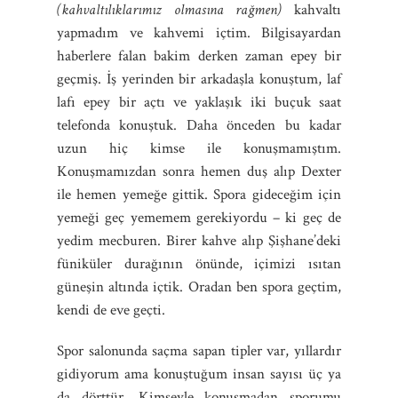
(kahvaltılıklarımız olmasına rağmen)
kahvaltı
yapmadım ve kahvemi içtim. Bilgisayardan
haberlere falan bakim derken zaman epey bir
geçmiş. İş yerinden bir arkadaşla konuştum, laf
lafı epey bir açtı ve yaklaşık iki buçuk saat
telefonda konuştuk. Daha önceden bu kadar
uzun hiç kimse ile konuşmamıştım.
Konuşmamızdan sonra hemen duş alıp Dexter
ile hemen yemeğe gittik. Spora gideceğim için
yemeği geç yememem gerekiyordu – ki geç de
yedim mecburen. Birer kahve alıp Şişhane’deki
füniküler durağının önünde, içimizi ısıtan
güneşin altında içtik. Oradan ben spora geçtim,
kendi de eve geçti.
Spor salonunda saçma sapan tipler var, yıllardır
gidiyorum ama konuştuğum insan sayısı üç ya
da dörttür. Kimseyle konuşmadan sporumu