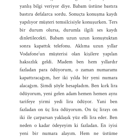
yanlış bilgi veriyor diye. Babam üstüne bastıra
bastıra defalarca sordu. Sonuçta konuşma kaydı
yapılıyor müşteri temsilcisiyle konuşurken. Ters
bir durum olursa, durumla ilgili ses kaydı
dinletilecekti. Babam uzun uzun konuştuktan
sonra kapattık telefonu. Aklıma uzun yıllar
Vodafone’un müşterisi olan kişilere yapılan
haksızlık geldi. Madem ben hem yıllardır
fazladan para ödüyorum, o zaman numaramı
kapattıracağım, her iki yılda bir yeni numara
alacağım. Şimdi şöyle hesapladım. Ben kırk lira
ödüyorum, yeni gelen adam hemen hemen aynı
tarifeye yirmi yedi lira ödüyor. Yani ben
fazladan on üç lira ödüyorum. On üç lirayı on
iki ile çarparsan yaklaşık yüz elli lira eder. Ben
neden o kadar ödeyeyim ki fazladan. En iyisi
yeni bir numara alayım. Hem ne üstüme