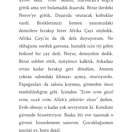
gittik ama yer bulamadık dışarıda. Biraz ilerdeki
Neşve’ye gittik. Dışarıda oturacak koltuklar
vardı. Bisikletimizi hemen yanımızdaki
demirlere bırakıp birer Afrika Çayı söyledik.
Afrika Çayı’nı da ilk defa duyuyorum. Ne
olduğunu sorduk garsona, hastalık için iyi gelen
bitkisel bir çay dedi. Neyse, deneyelim dedik.
Biraz sohbet ettik, üşüyünce kalktık. Arkadaşı
evine kadar bırakıp geri döndüm. Annem
çoktan salondaki klimayı açmış, oturuyordu.
Papağanları da salona koymuş, gitmeden önce
tembihlediğim gibi. İçimden
“Evim evim güzel
evim, sıcak evim. Allah’a şükürler olsun”
dedim.
Evde olmayı o kadar çok seviyorum ki. Kendimi
güvende hissettiriyor. Başka bir eve taşınsak o
güveni hissedemem sanırım. Çocukluğumun
geçtiği ev, boru değil.