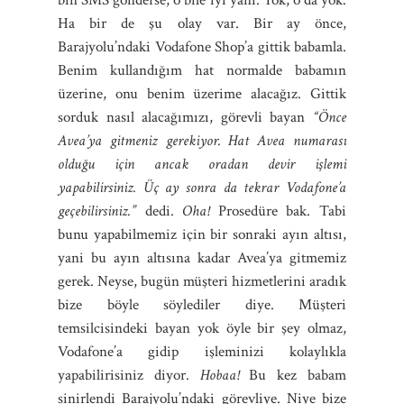
Ha bir de şu olay var. Bir ay önce,
Barajyolu’ndaki Vodafone Shop’a gittik babamla.
Benim kullandığım hat normalde babamın
üzerine, onu benim üzerime alacağız. Gittik
sorduk nasıl alacağımızı, görevli bayan
“Önce
Avea’ya gitmeniz gerekiyor. Hat Avea numarası
olduğu için ancak oradan devir işlemi
yapabilirsiniz. Üç ay sonra da tekrar Vodafone’a
geçebilirsiniz.”
dedi.
Oha!
Prosedüre bak. Tabi
bunu yapabilmemiz için bir sonraki ayın altısı,
yani bu ayın altısına kadar Avea’ya gitmemiz
gerek. Neyse, bugün müşteri hizmetlerini aradık
bize böyle söylediler diye. Müşteri
temsilcisindeki bayan yok öyle bir şey olmaz,
Vodafone’a gidip işleminizi kolaylıkla
yapabilirisiniz diyor.
Hobaa!
Bu kez babam
sinirlendi Barajyolu’ndaki görevliye. Niye bize