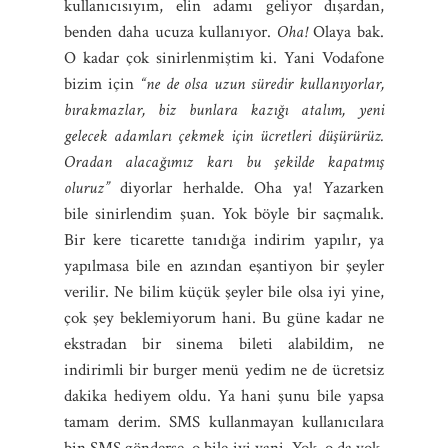
kullanıcısıyım, elin adamı geliyor dışardan,
benden daha ucuza kullanıyor.
Oha!
Olaya bak.
O kadar çok sinirlenmiştim ki. Yani Vodafone
bizim için
“ne de olsa uzun süredir kullanıyorlar,
bırakmazlar, biz bunlara kazığı atalım, yeni
gelecek adamları çekmek için ücretleri düşürürüz.
Oradan alacağımız karı bu şekilde kapatmış
oluruz”
diyorlar herhalde. Oha ya! Yazarken
bile sinirlendim şuan. Yok böyle bir saçmalık.
Bir kere ticarette tanıdığa indirim yapılır, ya
yapılmasa bile en azından eşantiyon bir şeyler
verilir. Ne bilim küçük şeyler bile olsa iyi yine,
çok şey beklemiyorum hani. Bu güne kadar ne
ekstradan bir sinema bileti alabildim, ne
indirimli bir burger menü yedim ne de ücretsiz
dakika hediyem oldu. Ya hani şunu bile yapsa
tamam derim. SMS kullanmayan kullanıcılara
bin SMS gönderse, o bile iyi yani. Yok, o da yok.