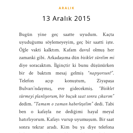
ARALIK
13 Aralık 2015
Bugün yine geç saatte uyudum. Kaçta
uyuduğumu söylemeyeyim, geç bir saatti işte.
Öğle vakti kalktım. Kafam davul olmuş her
zamanki gibi. Arkadaşıma dün
bisiklet sürelim mi
diye soracaktım. İlginçtir ki bunu düşünürken
bir de baktım mesaj gelmiş
“napıyorsun?”
.
Telefon açıp konuştum, Ziyapaşa
Bulvarı’ndaymış, eve gidecekmiş.
“Bisiklet
sürmeyi planlıyorum, bir buçuk saat sonra çıkarım”
dedim.
“Tamam o zaman haberleşelim”
dedi. Tabi
ben o kafayla ne dediğimi hayal meyal
hatırlıyorum. Kafayı vurup uyumuşum. Bir saat
sonra tekrar aradı. Kim bu ya diye telefona