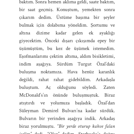
baktım. Sonra hemen aklıma geldi, saate baktım,
bir saat geçmiş. Konuştum, yemekten sonra
çıkarım dedim. Üstüme başıma bir şeyler
bulmak için dolabıma yöneldim. Şortumu ve
altına dizime kadar gelen ek ayaklığı
giyecektim. Önceki dışarı çıkışımda epey bir
üşümüştüm, bu kez de üşümek istemedim.
Eşofmanlarımı çektim altıma, aldım bisikletimi,
indim aşağıya. Sürdüm Turgut Özal’daki
buluşma noktamıza. Hava henüz karanlık
değildi, rahat rahat gidebildim. Arkadaşla
buluştum. Aç olduğunu söyledi. Zaten
McDonald’s’ın önünde buluşmuştuk. Biraz
atıştırdı ve yolumuza başladık. Özal’dan
Süleyman Demirel Bulvarı’na kadar sürdük.
Bulvarın bir yerinden aşağıya indik. Arkadaş
biraz yorulmuştu.
“Bir yerde oturup kahve falan
içelim”
dedi.
“Olur”
dedim, Starbucks’a doğru