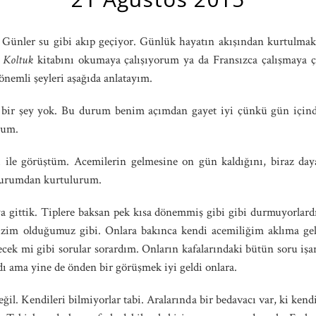
Günler su gibi akıp geçiyor. Günlük hayatın akışından kurtulma
ş Koltuk
kitabını okumaya çalışıyorum ya da Fransızca çalışmaya 
önemli şeyleri aşağıda anlatayım.
 bir şey yok. Bu durum benim açımdan gayet iyi çünkü gün içi
rum.
 ile görüştüm. Acemilerin gelmesine on gün kaldığını, biraz da
durumdan kurtulurum.
 gittik. Tiplere baksan pek kısa dönemmiş gibi gibi durmuyorlardı
bizim olduğumuz gibi. Onlara bakınca kendi acemiliğim aklıma gel
ecek mi gibi sorular sorardım. Onların kafalarındaki bütün soru işar
rdı ama yine de önden bir görüşmek iyi geldi onlara.
eğil. Kendileri bilmiyorlar tabi. Aralarında bir bedavacı var, ki ken