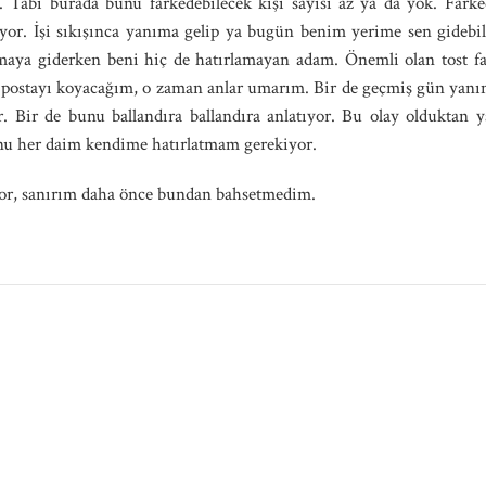
. Tabi burada bunu farkedebilecek kişi sayısı az ya da yok. Fark
iyor. İşi sıkışınca yanıma gelip ya bugün benim yerime sen gide
rmaya giderken beni hiç de hatırlamayan adam. Önemli olan tost fal
 postayı koyacağım, o zaman anlar umarım. Bir de geçmiş gün yanı
. Bir de bunu ballandıra ballandıra anlatıyor. Bu olay olduktan ya
nu her daim kendime hatırlatmam gerekiyor.
uyor, sanırım daha önce bundan bahsetmedim.