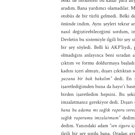
belki de herkesten bu kadar para al
aradım. Bana yardımcı olamadılar. M
otobüs de bir türlü gelmedi. Belki d
önünde indim. Aynı şeyleri tekrar a
nasıl değiştirebileceğimi sordum, i
Devletin bu sistemiyle ilgili bir şey 
bir şey söyledi. Belli ki AKP’liyd
olmadığını anlayınca beni sıradan al
çıktım ve formu doldurmaya başladı
kadını içeri almıştı, dışarı çıktıkta
yazana bir bak bakalım”
dedi. En 
işaretlediğimden buna da hayır’ı b
birden işaretledim hepsini. Bu şe
imzalatmanız gerekiyor dedi. Dışarı 
bana bu adama mı sağlık raporu verec
sağlık raporumu imzalatmam”
dedim.
dedim. Yanındaki adam
“sen sigara i
ilgili bir şey sordu bana. Oradan a