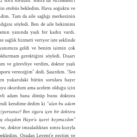
iki soru sordum. Sonra da Acıbadem’i
çin otobüs bekledim. Hava soğuktu ve
indim. Tam da aile sağlığı merkezinin
dığını söyledi. Ben de aile hekimimi
damın yanında yaşlı bir kadın vardı.
ze sağlık hizmeti veriyor işte şeklinde
 yanımıza geldi ve benim işimin çok
doldurmam gerektiğini söyledi. Dışarı
m ve görevliye verdim, doktor yaşlı
raporu vereceğim” dedi. Şaşırdım.
“Son
n yukarıdaki bütün sorulara hayır
ruyu okurdum ama acelem olduğu için
revli adam bana dönüp bunu doktora
 Kendi kendime dedim ki
“ulan bu adam
çiyorsunuz? Ben sigara içen bir doktora
ş olsaydım Hayır’a işaret koymazdım”
e, doktor imzaladıktan sonra kızıyla
 bekledim. Oradan Levent’e geçtim ve