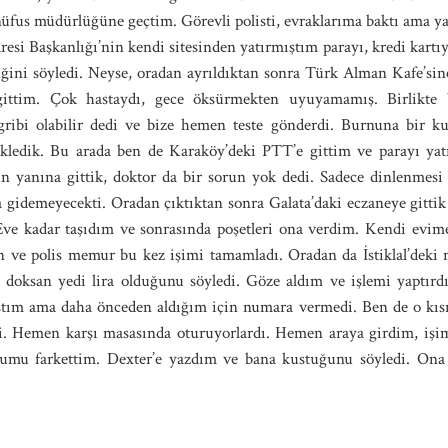
nüfus müdürlüğüne geçtim. Görevli polisti, evraklarıma baktı ama 
resi Başkanlığı’nin kendi sitesinden yatırmıştım parayı, kredi kartıy
ğini söyledi. Neyse, oradan ayrıldıktan sonra Türk Alman Kafe’sine 
 gittim. Çok hastaydı, gece öksürmekten uyuyamamış. Birlikte 
gribi olabilir dedi ve bize hemen teste gönderdi. Burnuna bir ku
ekledik. Bu arada ben de Karaköy’deki PTT’e gittim ve parayı 
n yanına gittik, doktor da bir sorun yok dedi. Sadece dinlenmesi 
a gidemeyecekti. Oradan çıktıktan sonra Galata’daki eczaneye gittik 
 Eve kadar taşıdım ve sonrasında poşetleri ona verdim. Kendi evime
ve polis memur bu kez işimi tamamladı. Oradan da İstiklal’deki n
 doksan yedi lira olduğunu söyledi. Göze aldım ve işlemi yaptır
ıştım ama daha önceden aldığım için numara vermedi. Ben de o kıs
i. Hemen karşı masasında oturuyorlardı. Hemen araya girdim, işi
umu farkettim. Dexter’e yazdım ve bana kustuğunu söyledi. Ona