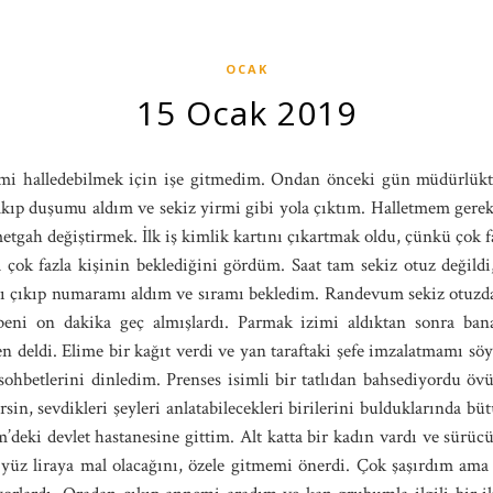
OCAK
15 Ocak 2019
mi halledebilmek için işe gitmedim. Ondan önceki gün müdürlük
lkıp duşumu aldım ve sekiz yirmi gibi yola çıktım. Halletmem gerek
tgah değiştirmek. İlk iş kimlik kartını çıkartmak oldu, çünkü çok f
 çok fazla kişinin beklediğini gördüm. Saat tam sekiz otuz değildi
ı çıkıp numaramı aldım ve sıramı bekledim. Randevum sekiz otuzday
beni on dakika geç almışlardı. Parmak izimi aldıktan sonra bana
n deldi. Elime bir kağıt verdi ve yan taraftaki şefe imzalatmamı sö
sohbetlerini dinledim. Prenses isimli bir tatlıdan bahsediyordu ö
rsin, sevdikleri şeyleri anlatabilecekleri birilerini bulduklarında büt
’deki devlet hastanesine gittim. Alt katta bir kadın vardı ve sürüc
yüz liraya mal olacağını, özele gitmemi önerdi. Çok şaşırdım ama h