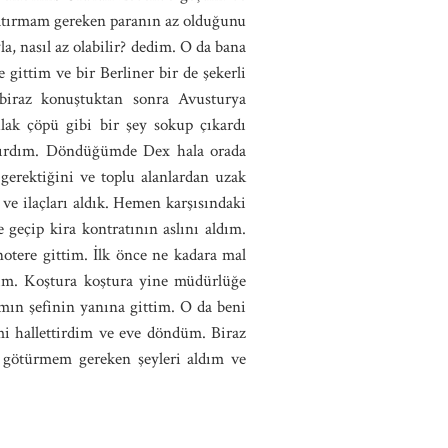
yatırmam gereken paranın az olduğunu
la, nasıl az olabilir? dedim. O da bana
gittim ve bir Berliner bir de şekerli
biraz konuştuktan sonra Avusturya
lak çöpü gibi bir şey sokup çıkardı
yatırdım. Döndüğümde Dex hala orada
gerektiğini ve toplu alanlardan uzak
ve ilaçları aldık. Hemen karşısındaki
 geçip kira kontratının aslını aldım.
otere gittim. İlk önce ne kadara mal
dım. Koştura koştura yine müdürlüğe
mın şefinin yanına gittim. O da beni
mi hallettirdim ve eve döndüm. Biraz
 götürmem gereken şeyleri aldım ve