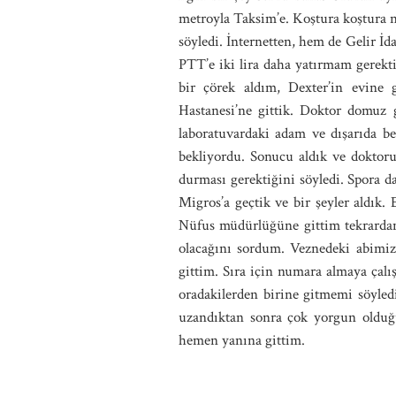
metroyla Taksim’e. Koştura koştura 
söyledi. İnternetten, hem de Gelir İda
PTT’e iki lira daha yatırmam gerekti
bir çörek aldım, Dexter’in evine
Hastanesi’ne gittik. Doktor domuz 
laboratuvardaki adam ve dışarıda b
bekliyordu. Sonucu aldık ve doktoru
durması gerektiğini söyledi. Spora d
Migros’a geçtik ve bir şeyler aldık.
Nüfus müdürlüğüne gittim tekrardan 
olacağını sordum. Veznedeki abimiz
gittim. Sıra için numara almaya çal
oradakilerden birine gitmemi söyled
uzandıktan sonra çok yorgun olduğ
hemen yanına gittim.