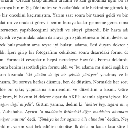
ıyorlardı. Oradan çıkıp annemi aradım ve kan grubumla ilgili bir 
etroya binim Şişli’de indim ve Akatlar’daki aile hekimime gitmek i
e bir öncekini kaçırmıştım. Yarım saat sonra bir tanesi geldi ve b
nlattım ve oradaki görevli benim buraya kadar gelmeme gerek olma
nternetten yapabileceğimi söyledi ve siteyi gösterdi. Bir hasta a
söyledi ve yanındaki adam da araya girip şükretmesini bilin, devlet si
i, pek bulaşmadım ama teyze iyi bulaştı adama. Sesi duyan doktor
dı. İçeri girip bir fotoğrafımı çektikten sonra dışarıdaki formu 
m. Formdaki cevapların hepsi neredeyse Hayır’dı. Formu doldurdu
n sonra benim işaretlediğim formu aldı ve “bu adama mı şimdi sağlık 
son kısımda
“iki gözüm de iyi bir şekilde görüyor”
yazılmış ve be
asmışım. Bu soruya herkes düşmüş, ben de düştüm. Normalde her so
kilde bir çıkış yapmasına sinirlendim ve düzelttim o kısmı. Gö
çıktım, bi baktım ki doktor dışarıda AKP’li adamla sigara içiyor.
eğim değil miydi?”
. Gittim yanına, dedim ki
“doktor bey, sigara mı i
 Zuhahaha. Ayrıca
“o maddenin üstündeki diğer maddeleri okumamı
çmiyor musun?”
dedi.
“Şimdiya kadar ağzıma bile almadım”
dedim. Neys
yrıldım, yarım saat beklediğim otobüse ilk defa bu kadar kısa süre