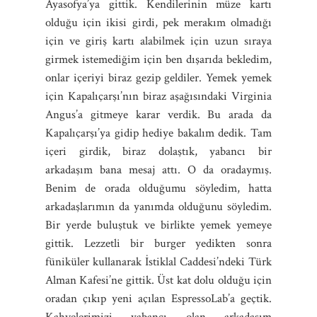
Ayasofya’ya gittik. Kendilerinin müze kartı
olduğu için ikisi girdi, pek merakım olmadığı
için ve giriş kartı alabilmek için uzun sıraya
girmek istemediğim için ben dışarıda bekledim,
onlar içeriyi biraz gezip geldiler. Yemek yemek
için Kapalıçarşı’nın biraz aşağısındaki Virginia
Angus’a gitmeye karar verdik. Bu arada da
Kapalıçarşı’ya gidip hediye bakalım dedik. Tam
içeri girdik, biraz dolaştık, yabancı bir
arkadaşım bana mesaj attı. O da oradaymış.
Benim de orada olduğumu söyledim, hatta
arkadaşlarımın da yanımda olduğunu söyledim.
Bir yerde buluştuk ve birlikte yemek yemeye
gittik. Lezzetli bir burger yedikten sonra
füniküler kullanarak İstiklal Caddesi’ndeki Türk
Alman Kafesi’ne gittik. Üst kat dolu olduğu için
oradan çıkıp yeni açılan EspressoLab’a geçtik.
Kahvelerimizi yabancı olan arkadaşım