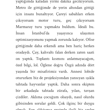
yaptığımda kafadan yirmi dakika gecikiyorum.
Metro ile gittiğimde de yerin altından gittiği
için insanı bunaltıyor. Çareyi sabahları erken
çıkıyorsam motor turu, geç çıkıyorsam
Marmaray turu yapmakta buldum. İdeali bu.
İnsan İstanbul’da yaşayınca ulaşımın
optimizasyonunu yapmak zorunda kalıyor. Ofise
gittiğimde daha erkendi ama ben hariç herkes
oradaydı. Çay, kahvaltı falan derken zaten saati
on yaptık. Toplantı kısmını anlatmayacağım,
özel bilgi, lol. Öğlene doğru Özgü adında dört
yaşında bir misafirimiz vardı. Annesi lobide
otururken biz de projeksiyondan yansıyan ışıkla
tahtada hayvanlar yaptık. Daha sonra ekipten
bir arkadaşla tahtada zürafa, yılan, tavşan
çizdiler. Aklıma çocuğum olsaydı, nasıl olurdu
gibisinden sorular geldi. Çok ilginç bir duygu
olmalı. Son aldığımız projeyle ilgili bir şeyler