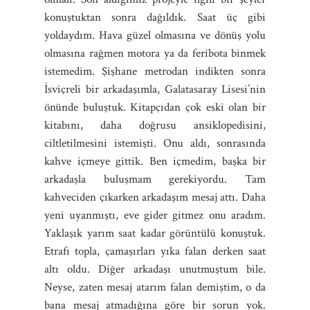
konuştuktan sonra dağıldık. Saat üç gibi
yoldaydım. Hava güzel olmasına ve dönüş yolu
olmasına rağmen motora ya da feribota binmek
istemedim. Şişhane metrodan indikten sonra
İsviçreli bir arkadaşımla, Galatasaray Lisesi’nin
önünde buluştuk. Kitapçıdan çok eski olan bir
kitabını, daha doğrusu ansiklopedisini,
ciltletilmesini istemişti. Onu aldı, sonrasında
kahve içmeye gittik. Ben içmedim, başka bir
arkadaşla buluşmam gerekiyordu. Tam
kahveciden çıkarken arkadaşım mesaj attı. Daha
yeni uyanmıştı, eve gider gitmez onu aradım.
Yaklaşık yarım saat kadar görüntülü konuştuk.
Etrafı topla, çamaşırları yıka falan derken saat
altı oldu. Diğer arkadaşı unutmuştum bile.
Neyse, zaten mesaj atarım falan demiştim, o da
bana mesaj atmadığına göre bir sorun yok.