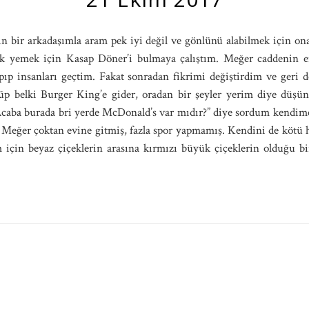
bir arkadaşımla aram pek iyi değil ve gönlünü alabilmek için ona
mek yemek için Kasap Döner’i bulmaya çalıştım. Meğer caddenin 
apıp insanları geçtim. Fakat sonradan fikrimi değiştirdim ve ger
p belki Burger King’e gider, oradan bir şeyler yerim diye düşü
aba burada bri yerde McDonald’s var mıdır?” diye sordum kendime.
 Meğer çoktan evine gitmiş, fazla spor yapmamış. Kendini de kötü
 için beyaz çiçeklerin arasına kırmızı büyük çiçeklerin olduğu 