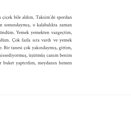
 çiçek bile aldım. Taksim’de spordan
en sonundaymış, o kalabalıkta zaman
i döndüm. Yemek yemekten vazgeçtim,
ndüm. Çok fazla sıra vardı ve yemek
 Bir tanesi çok yakındaymış, gittim,
 hissediyormuş, üşütmüş canım benim
bir buket yaptırdım, meydanın hemen