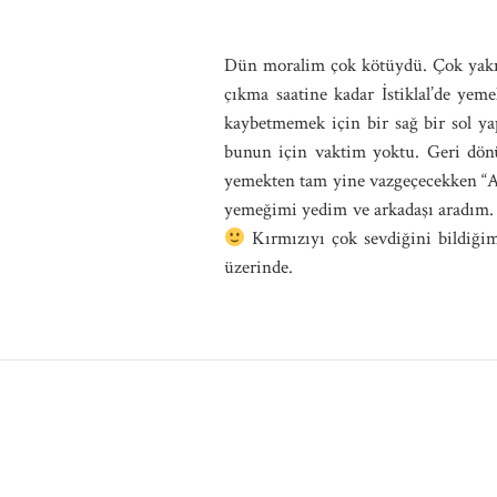
Dün moralim çok kötüydü. Çok yakın 
çıkma saatine kadar İstiklal’de ye
kaybetmemek için bir sağ bir sol y
bunun için vaktim yoktu. Geri dönü
yemekten tam yine vazgeçecekken “Ac
yemeğimi yedim ve arkadaşı aradım.
Kırmızıyı çok sevdiğini bildiğim
üzerinde.