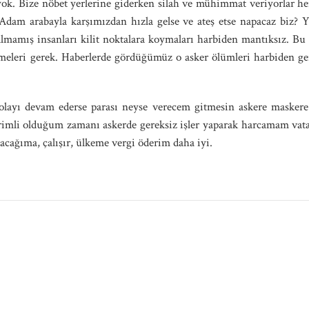
 yok. Bize nöbet yerlerine giderken silah ve mühimmat veriyorlar he
? Adam arabayla karşımızdan hızla gelse ve ateş etse napacaz biz? Ya
lmamış insanları kilit noktalara koymaları harbiden mantıksız. Bu
ştirmeleri gerek. Haberlerde gördüğümüz o asker ölümleri harbiden g
 olayı devam ederse parası neyse verecem gitmesin askere maskere
mli olduğum zamanı askerde gereksiz işler yaparak harcamam vatan i
yacağıma, çalışır, ülkeme vergi öderim daha iyi.