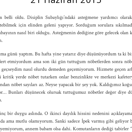
belli oldu. Disiplin Subaylığı’ndaki asteğmene yardımcı olarak 
etebilmek için elinden geleni yapıyor. Sorduğum sorulara sıkılma
subayının nasıl biri olduğu. Asteğmenin dediğine göre gelecek olan 
m.
cuma günü yaptım. Bu hafta yine yatarız diye düşünüyordum ta ki bi
ert etmiyordum ama son iki gün tuttuğum nöbetlerden sonra nöbetl
geçseydim nasıl olurdu demeden geçemiyorum. Hizmete geçen ark
ki kritik yerde nöbet tutarken onlar benzinlikte ve merkezi kafeter
zından nöbet sayıları az. Neyse yapacak bir şey yok. Kaldığımız koğuş
ıyor… Bunları düşünecek olursak tuttuğumuz nöbetler değer diye d
a.
nç bir duygu aslında. O ikinci dayılık hissini nedenini açıklaya
nda ama mutlu olamıyorum. Sanki sadece İpek varmış gibi geliyor 
zleyemiyorum, annem babam olsa dahi. Komutanların dediği tabirler
“