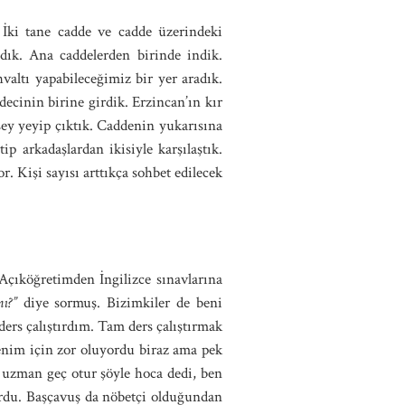
. İki tane cadde ve cadde üzerindeki
dık. Ana caddelerden birinde indik.
valtı yapabileceğimiz bir yer aradık.
cinin birine girdik. Erzincan’ın kır
şey yeyip çıktık. Caddenin yukarısına
p arkadaşlardan ikisiyle karşılaştık.
. Kişi sayısı arttıkça sohbet edilecek
 Açıköğretimden İngilizce sınavlarına
mı?”
diye sormuş. Bizimkiler de beni
ers çalıştırdım. Tam ders çalıştırmak
Benim için zor oluyordu biraz ama pek
 uzman geç otur şöyle hoca dedi, ben
ordu. Başçavuş da nöbetçi olduğundan