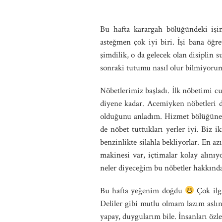
Bu hafta karargah bölüğündeki işim 
asteğmen çok iyi biri. İşi bana öğr
şimdilik, o da gelecek olan disiplin 
sonraki tutumu nasıl olur bilmiyoru
Nöbetlerimiz başladı. İlk nöbetimi 
diyene kadar. Acemiyken nöbetleri d
olduğunu anladım. Hizmet bölüğüne 
de nöbet tuttukları yerler iyi. Biz i
benzinlikte silahla bekliyorlar. En a
makinesi var, içtimalar kolay alın
neler diyeceğim bu nöbetler hakkınd
Bu hafta yeğenim doğdu
Çok ilgi
Deliler gibi mutlu olmam lazım aslı
yapay, duygularım bile. İnsanları ö