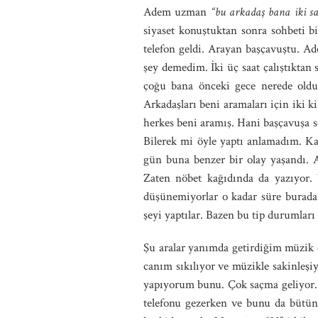
Adem uzman
“bu arkadaş bana iki sa
siyaset konuştuktan sonra sohbeti bi
telefon geldi. Arayan başçavuştu. A
şey demedim. İki üç saat çalıştıktan
çoğu bana önceki gece nerede old
Arkadaşları beni aramaları için iki k
herkes beni aramış. Hani başçavuşa s
Bilerek mi öyle yaptı anlamadım. K
gün buna benzer bir olay yaşandı. 
Zaten nöbet kağıdında da yazıyor. 
düşünemiyorlar o kadar süre burada 
şeyi yaptılar. Bazen bu tip durumları
Şu aralar yanımda getirdiğim müzik
canım sıkılıyor ve müzikle sakinleş
yapıyorum bunu. Çok saçma geliyor. H
telefonu gezerken ve bunu da bütün