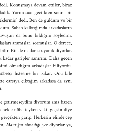
edi. Konuşmaya devam ettiler, biraz
ladık. Yarım saat geçtikten sonra bir
eklermiş” dedi. Ben de güldüm ve bir
yudum. Sabah kalktığımda arkadaşların
vuşun da bunu bildiğini söyledim.
aşları aramışlar, sormuşlar. O derece,
ilir. Bir de o adama uyanık diyorlar.
 kadar garipler sanırım. Daha geçen
imi olmadığım arkadaşlar biliyordu.
betçi listesine bir bakar. Onu bile
te çarşıya çıktığım arkadaşa da aynı
i.
şke getirmeseydim diyorum ama bazen
enelde nöbetteyken vakit geçsin diye
 gerçekten garip. Herkesin elinde cep
im.
Mantığın olmadığı yer
diyorlar ya,