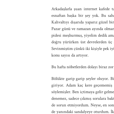
Arkadaşlarla şuan internet kafede t
esnaftan başka bir şey yok. Bu sab
Kahvaltıyı dışarıda yaparız güzel bi
Pazar günü ve ramazan ayında olmamı
pidesi meşhurmuş, yiyelim dedik ama 
doğru yürürken üst devrelerden üç ar
Sevinmiştim çünkü iki kişiyle pek iyi
konu sayısı da artıyor.
Bu hafta nöbetlerden dolayı biraz z
Bölükte garip garip şeyler oluyor. B
giriyor. Adam kaç kere geçememiş 
söylemişler. Ben içtimaya gelir gelm
denemez, sadece çıkmış sorulara bakt
de sorun etmiyordum. Neyse, en son 
de yanındaki sandalyeye oturdum. İk