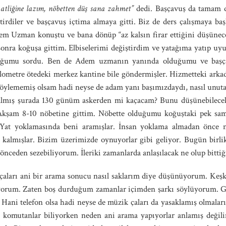
atliğine lazım, nöbetten düş sana zahmet”
dedi. Başçavuş da tamam d
tirdiler ve başçavuş içtima almaya gitti. Biz de ders çalışmaya baş
dem Uzman konuştu ve bana dönüp “az kalsın firar ettiğini düşünec
 sonra koğuşa gittim. Elbiselerimi değiştirdim ve yatağıma yatıp u
uğumu sordu. Ben de Adem uzmanın yanında olduğumu ve başça
ilometre ötedeki merkez kantine bile göndermişler. Hizmetteki arkad
öylememiş olsam hadi neyse de adam yanı başımızdaydı, nasıl unutab
almış şurada 130 günüm askerden mi kaçacam? Bunu düşünebilecek
Akşam 8-10 nöbetine gittim. Nöbette olduğumu koğuştaki pek sam
Yat yoklamasında beni aramışlar. İnsan yoklama almadan önce nö
kalmışlar. Bizim üzerimizde oynuyorlar gibi geliyor. Bugün birlik
 önceden sezebiliyorum. İleriki zamanlarda anlaşılacak ne olup bittiğ
 çaları ani bir arama sonucu nasıl saklarım diye düşünüyorum. Ke
iyorum. Zaten boş durduğum zamanlar içimden şarkı söylüyorum. G
ani telefon olsa hadi neyse de müzik çaları da yasaklamış olmaları
 komutanlar biliyorken neden ani arama yapıyorlar anlamış değil