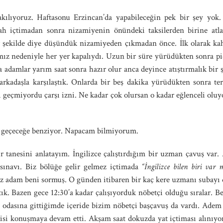
akılıyoruz. Haftasonu Erzincan’da yapabileceğin pek bir şey yok
ah içtimadan sonra nizamiyenin önündeki taksilerden birine atla
r şekilde diye düşündük nizamiyeden çıkmadan önce. İlk olarak kah
z nedeniyle her yer kapalıydı. Uzun bir süre yürüdükten sonra pide
adamlar yarım saat sonra hazır olur anca deyince atıştırmalık bir 
kadaşla karşılaştık. Onlarda bir beş dakika yürüdükten sonra terti
 geçmiyordu çarşı izni. Ne kadar çok olursan o kadar eğlenceli oluyor
or geçeceğe benziyor. Napacam bilmiyorum.
ir tanesini anlatayım. İngilizce çalıştırdığım bir uzman çavuş var.
sınavı. Biz bölüğe gelir gelmez içtimada
“İngilizce bilen biri var 
ez adam beni sormuş. O günden itibaren bir kaç kere uzmanı subayı d
ık. Bazen gece 12:30’a kadar çalışıyorduk nöbetçi olduğu sıralar. 
odasına gittiğimde içeride bizim nöbetçi başçavuş da vardı. Adem
isi konuşmaya devam etti. Akşam saat dokuzda yat içtiması alınıy