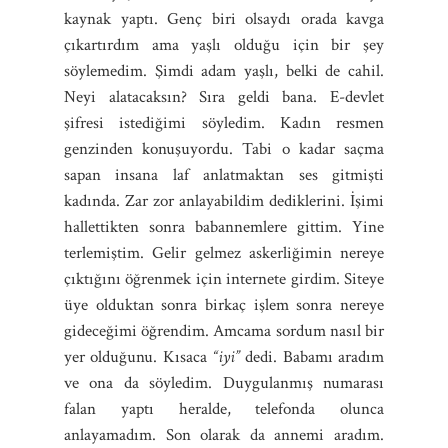
kaynak yaptı. Genç biri olsaydı orada kavga
çıkartırdım ama yaşlı olduğu için bir şey
söylemedim. Şimdi adam yaşlı, belki de cahil.
Neyi alatacaksın? Sıra geldi bana. E-devlet
şifresi istediğimi söyledim. Kadın resmen
genzinden konuşuyordu. Tabi o kadar saçma
sapan insana laf anlatmaktan ses gitmişti
kadında. Zar zor anlayabildim dediklerini. İşimi
hallettikten sonra babannemlere gittim. Yine
terlemiştim. Gelir gelmez askerliğimin nereye
çıktığını öğrenmek için internete girdim. Siteye
üye olduktan sonra birkaç işlem sonra nereye
gideceğimi öğrendim. Amcama sordum nasıl bir
yer olduğunu. Kısaca
“iyi”
dedi. Babamı aradım
ve ona da söyledim. Duygulanmış numarası
falan yaptı heralde, telefonda olunca
anlayamadım. Son olarak da annemi aradım.