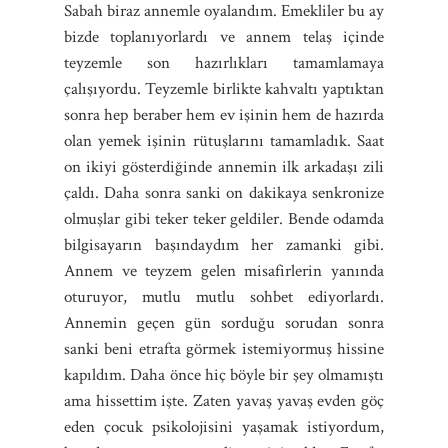
Sabah biraz annemle oyalandım. Emekliler bu ay
bizde toplanıyorlardı ve annem telaş içinde
teyzemle son hazırlıkları tamamlamaya
çalışıyordu. Teyzemle birlikte kahvaltı yaptıktan
sonra hep beraber hem ev işinin hem de hazırda
olan yemek işinin rütuşlarını tamamladık. Saat
on ikiyi gösterdiğinde annemin ilk arkadaşı zili
çaldı. Daha sonra sanki on dakikaya senkronize
olmuşlar gibi teker teker geldiler. Bende odamda
bilgisayarın başındaydım her zamanki gibi.
Annem ve teyzem gelen misafirlerin yanında
oturuyor, mutlu mutlu sohbet ediyorlardı.
Annemin geçen gün sorduğu sorudan sonra
sanki beni etrafta görmek istemiyormuş hissine
kapıldım. Daha önce hiç böyle bir şey olmamıştı
ama hissettim işte. Zaten yavaş yavaş evden göç
eden çocuk psikolojisini yaşamak istiyordum,