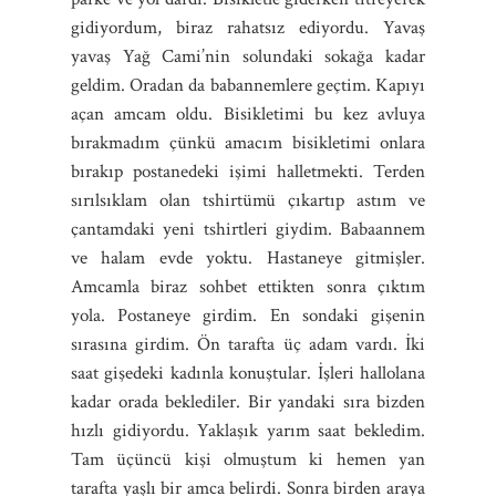
gidiyordum, biraz rahatsız ediyordu. Yavaş
yavaş Yağ Cami’nin solundaki sokağa kadar
geldim. Oradan da babannemlere geçtim. Kapıyı
açan amcam oldu. Bisikletimi bu kez avluya
bırakmadım çünkü amacım bisikletimi onlara
bırakıp postanedeki işimi halletmekti. Terden
sırılsıklam olan tshirtümü çıkartıp astım ve
çantamdaki yeni tshirtleri giydim. Babaannem
ve halam evde yoktu. Hastaneye gitmişler.
Amcamla biraz sohbet ettikten sonra çıktım
yola. Postaneye girdim. En sondaki gişenin
sırasına girdim. Ön tarafta üç adam vardı. İki
saat gişedeki kadınla konuştular. İşleri hallolana
kadar orada beklediler. Bir yandaki sıra bizden
hızlı gidiyordu. Yaklaşık yarım saat bekledim.
Tam üçüncü kişi olmuştum ki hemen yan
tarafta yaşlı bir amca belirdi. Sonra birden araya