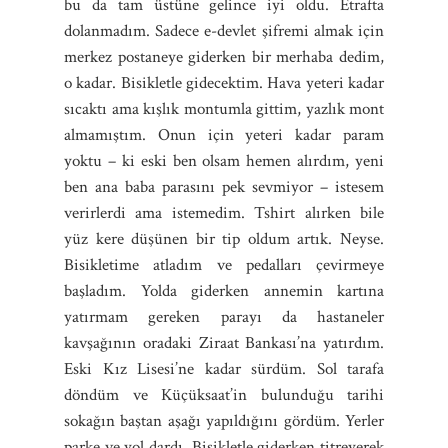
bu da tam üstüne gelince iyi oldu. Etrafta
dolanmadım. Sadece e-devlet şifremi almak için
merkez postaneye giderken bir merhaba dedim,
o kadar. Bisikletle gidecektim. Hava yeteri kadar
sıcaktı ama kışlık montumla gittim, yazlık mont
almamıştım. Onun için yeteri kadar param
yoktu – ki eski ben olsam hemen alırdım, yeni
ben ana baba parasını pek sevmiyor – istesem
verirlerdi ama istemedim. Tshirt alırken bile
yüz kere düşünen bir tip oldum artık. Neyse.
Bisikletime atladım ve pedalları çevirmeye
başladım. Yolda giderken annemin kartına
yatırmam gereken parayı da hastaneler
kavşağının oradaki Ziraat Bankası’na yatırdım.
Eski Kız Lisesi’ne kadar sürdüm. Sol tarafa
döndüm ve Küçüksaat’in bulunduğu tarihi
sokağın baştan aşağı yapıldığını gördüm. Yerler
parke ve yol dardı. Bisikletle giderken titreyerek