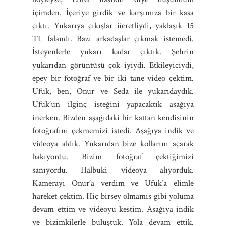
içimden. İçeriye girdik ve karşımıza bir kasa
çıktı. Yukarıya çıkışlar ücretliydi, yaklaşık 15
TL falandı. Bazı arkadaşlar çıkmak istemedi.
İsteyenlerle yukarı kadar çıktık. Şehrin
yukarıdan görüntüsü çok iyiydi. Etkileyiciydi,
epey bir fotoğraf ve bir iki tane video çektim.
Ufuk, ben, Onur ve Seda ile yukarıdaydık.
Ufuk’un ilginç isteğini yapacaktık aşağıya
inerken. Bizden aşağıdaki bir kattan kendisinin
fotoğrafını çekmemizi istedi. Aşağıya indik ve
videoya aldık. Yukarıdan bize kollarını açarak
bakıyordu. Bizim fotoğraf çektiğimizi
sanıyordu. Halbuki videoya alıyorduk.
Kamerayı Onur’a verdim ve Ufuk’a elimle
hareket çektim. Hiç birşey olmamış gibi yoluma
devam ettim ve videoyu kestim. Aşağıya indik
ve bizimkilerle buluştuk. Yola devam ettik.