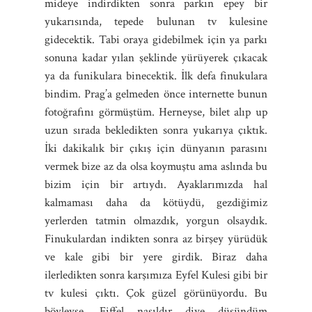
mideye indirdikten sonra parkın epey bir
yukarısında, tepede bulunan tv kulesine
gidecektik. Tabi oraya gidebilmek için ya parkı
sonuna kadar yılan şeklinde yürüyerek çıkacak
ya da funikulara binecektik. İlk defa finukulara
bindim. Prag’a gelmeden önce internette bunun
fotoğrafını görmüştüm. Herneyse, bilet alıp up
uzun sırada bekledikten sonra yukarıya çıktık.
İki dakikalık bir çıkış için dünyanın parasını
vermek bize az da olsa koymuştu ama aslında bu
bizim için bir artıydı. Ayaklarımızda hal
kalmaması daha da kötüydü, gezdiğimiz
yerlerden tatmin olmazdık, yorgun olsaydık.
Finukulardan indikten sonra az birşey yürüdük
ve kale gibi bir yere girdik. Biraz daha
ilerledikten sonra karşımıza Eyfel Kulesi gibi bir
tv kulesi çıktı. Çok güzel görünüyordu. Bu
böyleyse, Eiffel nasıldır diye düşündüm