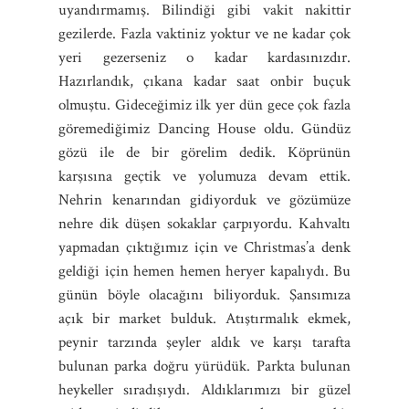
uyandırmamış. Bilindiği gibi vakit nakittir
gezilerde. Fazla vaktiniz yoktur ve ne kadar çok
yeri gezerseniz o kadar kardasınızdır.
Hazırlandık, çıkana kadar saat onbir buçuk
olmuştu. Gideceğimiz ilk yer dün gece çok fazla
göremediğimiz Dancing House oldu. Gündüz
gözü ile de bir görelim dedik. Köprünün
karşısına geçtik ve yolumuza devam ettik.
Nehrin kenarından gidiyorduk ve gözümüze
nehre dik düşen sokaklar çarpıyordu. Kahvaltı
yapmadan çıktığımız için ve Christmas’a denk
geldiği için hemen hemen heryer kapalıydı. Bu
günün böyle olacağını biliyorduk. Şansımıza
açık bir market bulduk. Atıştırmalık ekmek,
peynir tarzında şeyler aldık ve karşı tarafta
bulunan parka doğru yürüdük. Parkta bulunan
heykeller sıradışıydı. Aldıklarımızı bir güzel