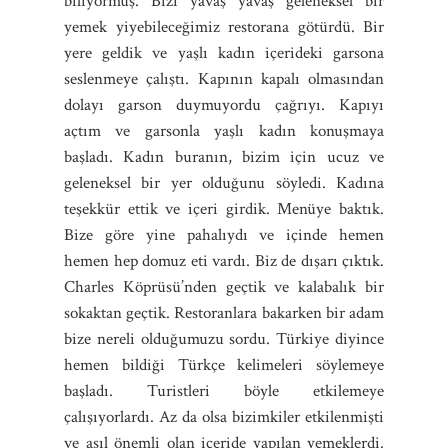
biliyormuş. Bizi yavaş yavaş geleneksel bir
yemek yiyebileceğimiz restorana götürdü. Bir
yere geldik ve yaşlı kadın içerideki garsona
seslenmeye çalıştı. Kapının kapalı olmasından
dolayı garson duymuyordu çağrıyı. Kapıyı
açtım ve garsonla yaşlı kadın konuşmaya
başladı. Kadın buranın, bizim için ucuz ve
geleneksel bir yer olduğunu söyledi. Kadına
teşekkür ettik ve içeri girdik. Menüye baktık.
Bize göre yine pahalıydı ve içinde hemen
hemen hep domuz eti vardı. Biz de dışarı çıktık.
Charles Köprüsü’nden geçtik ve kalabalık bir
sokaktan geçtik. Restoranlara bakarken bir adam
bize nereli olduğumuzu sordu. Türkiye diyince
hemen bildiği Türkçe kelimeleri söylemeye
başladı. Turistleri böyle etkilemeye
çalışıyorlardı. Az da olsa bizimkiler etkilenmişti
ve asıl önemli olan içeride yapılan yemeklerdi.