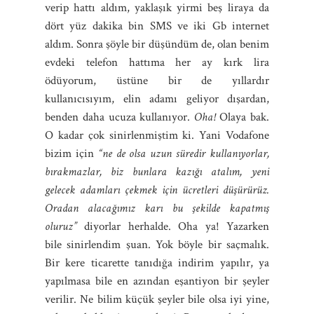
verip hattı aldım, yaklaşık yirmi beş liraya da
dört yüz dakika bin SMS ve iki Gb internet
aldım. Sonra şöyle bir düşündüm de, olan benim
evdeki telefon hattıma her ay kırk lira
ödüyorum, üstüne bir de yıllardır
kullanıcısıyım, elin adamı geliyor dışardan,
benden daha ucuza kullanıyor.
Oha!
Olaya bak.
O kadar çok sinirlenmiştim ki. Yani Vodafone
bizim için
“ne de olsa uzun süredir kullanıyorlar,
bırakmazlar, biz bunlara kazığı atalım, yeni
gelecek adamları çekmek için ücretleri düşürürüz.
Oradan alacağımız karı bu şekilde kapatmış
oluruz”
diyorlar herhalde. Oha ya! Yazarken
bile sinirlendim şuan. Yok böyle bir saçmalık.
Bir kere ticarette tanıdığa indirim yapılır, ya
yapılmasa bile en azından eşantiyon bir şeyler
verilir. Ne bilim küçük şeyler bile olsa iyi yine,