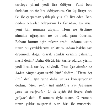
tarifeye yirmi yedi lira ödüyor. Yani ben
fazladan on üç lira ödüyorum. On üç lirayı on
iki ile çarparsan yaklaşık yüz elli lira eder. Ben
neden o kadar ödeyeyim ki fazladan. En iyisi
yeni bir numara alayım. Hem ne üstüme
almakla uğraşırım ne de fazla para öderim.
Babam bunun için tekrar aradı. Adama uzun
uzun bu yazdıklarımı anlattım. Adam haklısınız
diyemedi doğal olarak çünkü oranın çalışanı,
nasıl desin? Daha düşük bir tarife olarak yirmi
yedi liralık tarifeyi söyledi.
“Yeni üye olanlar ne
kadar ödüyor aynı tarife için?”
dedim,
“Yirmi beş
lira”
dedi. İşte yine daha ucuza konuşuyorlar
dedim.
“Ama onlar hat aldıkları için fazladan
para da veriyorlar. O da aylık iki liraya denk
geliyor”
dedi. E tamam öyle olsun. O zaman
uzun yıldır müşterisi olan biri ile müşterisi