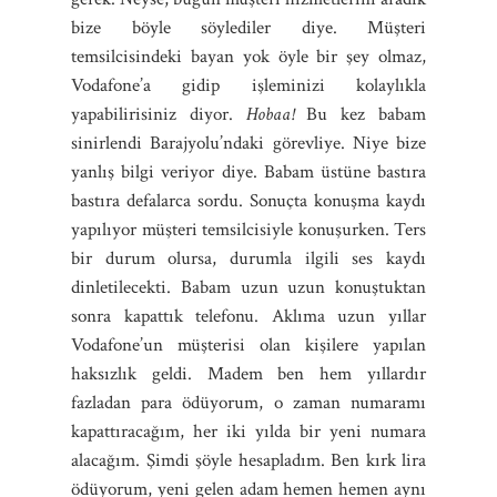
bize böyle söylediler diye. Müşteri
temsilcisindeki bayan yok öyle bir şey olmaz,
Vodafone’a gidip işleminizi kolaylıkla
yapabilirisiniz diyor.
Hobaa!
Bu kez babam
sinirlendi Barajyolu’ndaki görevliye. Niye bize
yanlış bilgi veriyor diye. Babam üstüne bastıra
bastıra defalarca sordu. Sonuçta konuşma kaydı
yapılıyor müşteri temsilcisiyle konuşurken. Ters
bir durum olursa, durumla ilgili ses kaydı
dinletilecekti. Babam uzun uzun konuştuktan
sonra kapattık telefonu. Aklıma uzun yıllar
Vodafone’un müşterisi olan kişilere yapılan
haksızlık geldi. Madem ben hem yıllardır
fazladan para ödüyorum, o zaman numaramı
kapattıracağım, her iki yılda bir yeni numara
alacağım. Şimdi şöyle hesapladım. Ben kırk lira
ödüyorum, yeni gelen adam hemen hemen aynı