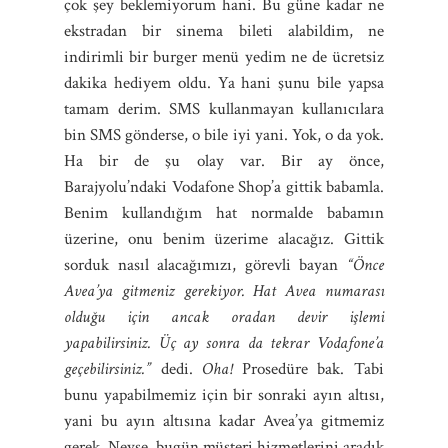
çok şey beklemiyorum hani. Bu güne kadar ne
ekstradan bir sinema bileti alabildim, ne
indirimli bir burger menü yedim ne de ücretsiz
dakika hediyem oldu. Ya hani şunu bile yapsa
tamam derim. SMS kullanmayan kullanıcılara
bin SMS gönderse, o bile iyi yani. Yok, o da yok.
Ha bir de şu olay var. Bir ay önce,
Barajyolu’ndaki Vodafone Shop’a gittik babamla.
Benim kullandığım hat normalde babamın
üzerine, onu benim üzerime alacağız. Gittik
sorduk nasıl alacağımızı, görevli bayan
“Önce
Avea’ya gitmeniz gerekiyor. Hat Avea numarası
olduğu için ancak oradan devir işlemi
yapabilirsiniz. Üç ay sonra da tekrar Vodafone’a
geçebilirsiniz.”
dedi.
Oha!
Prosedüre bak. Tabi
bunu yapabilmemiz için bir sonraki ayın altısı,
yani bu ayın altısına kadar Avea’ya gitmemiz
gerek. Neyse, bugün müşteri hizmetlerini aradık