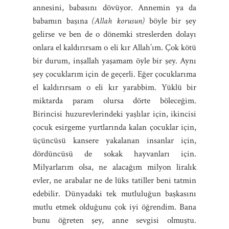
annesini, babasını dövüyor. Annemin ya da
babamın başına
(Allah korusun)
böyle bir şey
gelirse ve ben de o dönemki streslerden dolayı
onlara el kaldırırsam o eli kır Allah’ım. Çok kötü
bir durum, inşallah yaşamam öyle bir şey. Aynı
şey çocuklarım için de geçerli. Eğer çocuklarıma
el kaldırırsam o eli kır yarabbim. Yüklü bir
miktarda param olursa dörte böleceğim.
Birincisi huzurevlerindeki yaşlılar için, ikincisi
çocuk esirgeme yurtlarında kalan çocuklar için,
üçüncüsü kansere yakalanan insanlar için,
dördüncüsü de sokak hayvanları için.
Milyarlarım olsa, ne alacağım milyon liralık
evler, ne arabalar ne de lüks tatiller beni tatmin
edebilir. Dünyadaki tek mutluluğun başkasını
mutlu etmek olduğunu çok iyi öğrendim. Bana
bunu öğreten şey, anne sevgisi olmuştu.