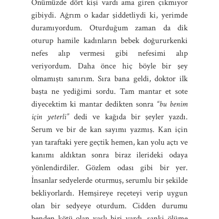
Önümüzde dört kişi vardı ama giren çıkmıyor
gibiydi. Ağrım o kadar şiddetliydi ki, yerimde
duramıyordum. Oturduğum zaman da dik
oturup hamile kadınların bebek doğururkenki
nefes alıp vermesi gibi nefesimi alıp
veriyordum. Daha önce hiç böyle bir şey
olmamıştı sanırım. Sıra bana geldi, doktor ilk
başta ne yediğimi sordu. Tam mantar et sote
diyecektim ki mantar dedikten sonra
“bu benim
için yeterli”
dedi ve kağıda bir şeyler yazdı.
Serum ve bir de kan sayımı yazmış. Kan için
yan taraftaki yere geçtik hemen, kan yolu açtı ve
kanımı aldıktan sonra biraz ilerideki odaya
yönlendirdiler. Gözlem odası gibi bir yer.
İnsanlar sedyelerde oturmuş, serumlu bir şekilde
bekliyorlardı. Hemşireye reçeteyi verip uygun
olan bir sedyeye oturdum. Cidden durumu
benden kötü olan yaşlı biri vardı, sanki ölüme