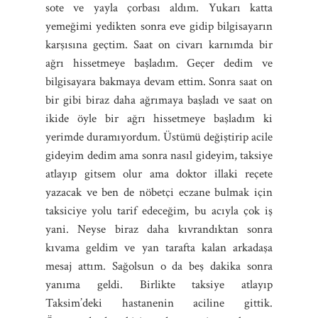
sote ve yayla çorbası aldım. Yukarı katta
yemeğimi yedikten sonra eve gidip bilgisayarın
karşısına geçtim. Saat on civarı karnımda bir
ağrı hissetmeye başladım. Geçer dedim ve
bilgisayara bakmaya devam ettim. Sonra saat on
bir gibi biraz daha ağrımaya başladı ve saat on
ikide öyle bir ağrı hissetmeye başladım ki
yerimde duramıyordum. Üstümü değiştirip acile
gideyim dedim ama sonra nasıl gideyim, taksiye
atlayıp gitsem olur ama doktor illaki reçete
yazacak ve ben de nöbetçi eczane bulmak için
taksiciye yolu tarif edeceğim, bu acıyla çok iş
yani. Neyse biraz daha kıvrandıktan sonra
kıvama geldim ve yan tarafta kalan arkadaşa
mesaj attım. Sağolsun o da beş dakika sonra
yanıma geldi. Birlikte taksiye atlayıp
Taksim’deki hastanenin aciline gittik.